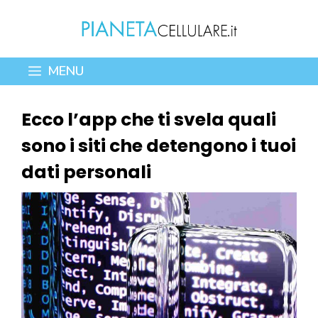
Vai
al
contenuto
MENU
Ecco l’app che ti svela quali
sono i siti che detengono i tuoi
dati personali