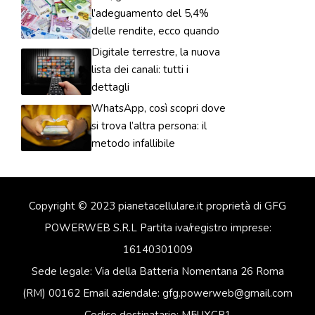
l’adeguamento del 5,4%
delle rendite, ecco quando
Digitale terrestre, la nuova
lista dei canali: tutti i
dettagli
WhatsApp, così scopri dove
si trova l’altra persona: il
metodo infallibile
Copyright © 2023 pianetacellulare.it proprietà di GFG
POWERWEB S.R.L Partita iva/registro imprese:
16140301009
Sede legale: Via della Batteria Nomentana 26 Roma
(RM) 00162 Email aziendale: gfg.powerweb@gmail.com
Codice destinatario: M5UXCR1