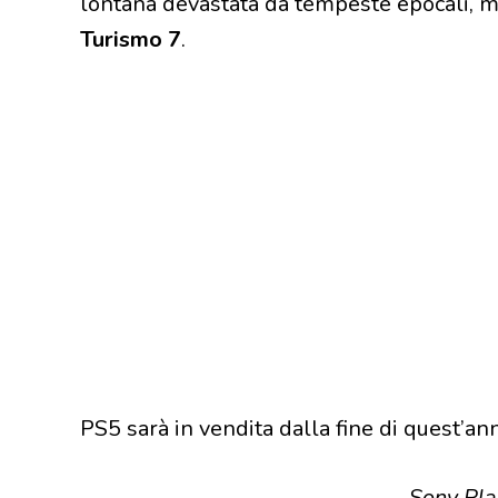
lontana devastata da tempeste epocali, m
Turismo 7
.
PS5 sarà in vendita dalla fine di quest’ann
Sony Pla