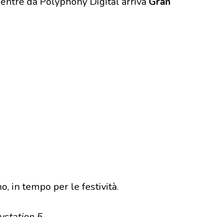
entre da Polyphony Digital arriva
Gran
o, in tempo per le festività.
ystation 5