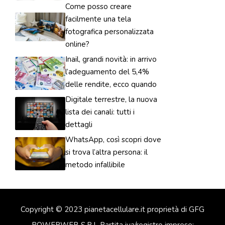
Come posso creare
facilmente una tela
fotografica personalizzata
online?
Inail, grandi novità: in arrivo
l’adeguamento del 5,4%
delle rendite, ecco quando
Digitale terrestre, la nuova
lista dei canali: tutti i
dettagli
WhatsApp, così scopri dove
si trova l’altra persona: il
metodo infallibile
Copyright © 2023 pianetacellulare.it proprietà di GFG
POWERWEB S.R.L Partita iva/registro imprese: