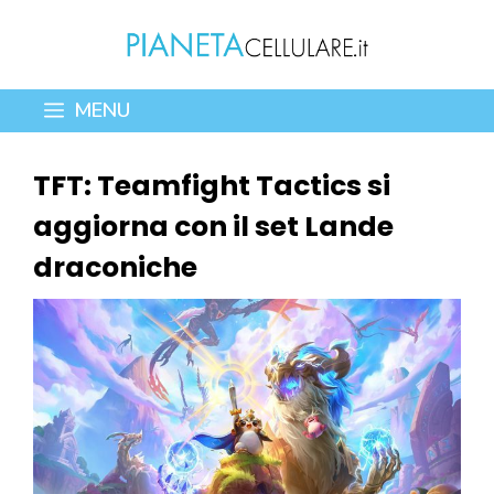
Vai
al
contenuto
MENU
TFT: Teamfight Tactics si
aggiorna con il set Lande
draconiche