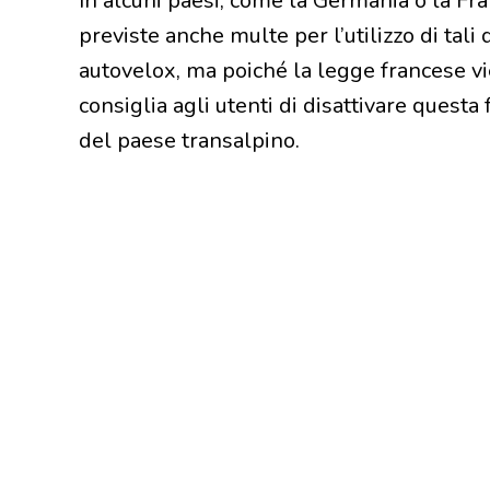
In alcuni paesi, come la Germania o la Fra
previste anche multe per l’utilizzo di tali d
autovelox, ma poiché la legge francese viet
consiglia agli utenti di disattivare quest
del paese transalpino.