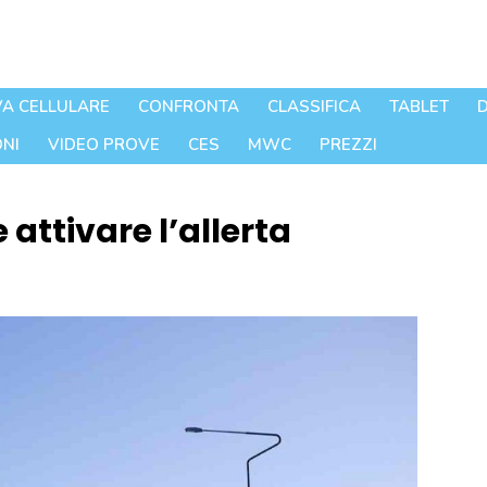
A CELLULARE
CONFRONTA
CLASSIFICA
TABLET
D
NI
VIDEO PROVE
CES
MWC
PREZZI
attivare l’allerta