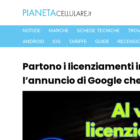
Vai
al
contenuto
NOTIZIE
MARCHE
SCHEDE TECNICHE
TROV
ANDROID
IOS
TARIFFE
GUIDE
RECENSIO
Partono i licenziamenti i
l’annuncio di Google che