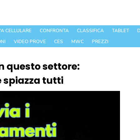
A CELLULARE
CONFRONTA
CLASSIFICA
TABLET
D
NI
VIDEO PROVE
CES
MWC
PREZZI
n questo settore:
 spiazza tutti