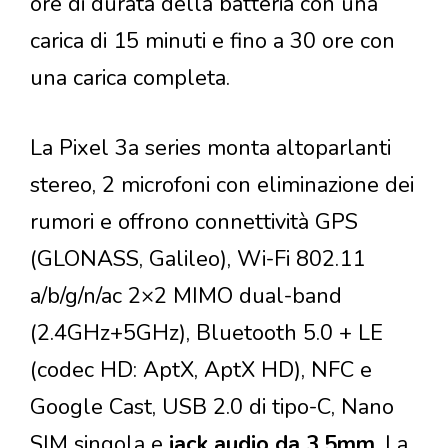
ore di durata della batteria con una
carica di 15 minuti e fino a 30 ore con
una carica completa.
La Pixel 3a series monta altoparlanti
stereo, 2 microfoni con eliminazione dei
rumori e offrono connettività GPS
(GLONASS, Galileo), Wi-Fi 802.11
a/b/g/n/ac 2×2 MIMO dual-band
(2.4GHz+5GHz), Bluetooth 5.0 + LE
(codec HD: AptX, AptX HD), NFC e
Google Cast, USB 2.0 di tipo-C, Nano
SIM singola e
jack audio da 3.5mm
. La