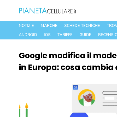
Vai
al
contenuto
NOTIZIE
MARCHE
SCHEDE TECNICHE
TROV
ANDROID
IOS
TARIFFE
GUIDE
RECENSIO
Google modifica il modell
in Europa: cosa cambia 