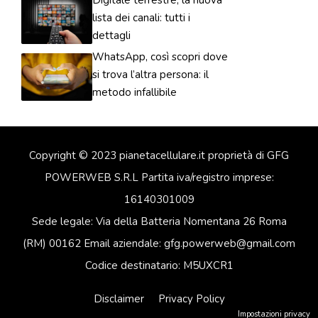
Digitale terrestre, la nuova
lista dei canali: tutti i
dettagli
WhatsApp, così scopri dove
si trova l’altra persona: il
metodo infallibile
Copyright © 2023 pianetacellulare.it proprietà di GFG
POWERWEB S.R.L Partita iva/registro imprese:
16140301009
Sede legale: Via della Batteria Nomentana 26 Roma
(RM) 00162 Email aziendale: gfg.powerweb@gmail.com
Codice destinatario: M5UXCR1
Disclaimer
Privacy Policy
Impostazioni privacy