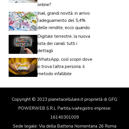
online?
Inail, grandi novità: in arrivo
l’adeguamento del 5,4%
delle rendite, ecco quando
Digitale terrestre, la nuova
lista dei canali: tutti i
dettagli
WhatsApp, così scopri dove
si trova l’altra persona: il
metodo infallibile
Copyright © 2023 pianetacellulare.it proprietà di GFG
POWERWEB S.R.L Partita iva/registro imprese:
16140301009
Sede legale: Via della Batteria Nomentana 26 Roma