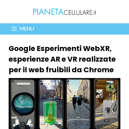
Vai
al
contenuto
MENU
Google Esperimenti WebXR,
esperienze AR e VR realizzate
per il web fruibili da Chrome