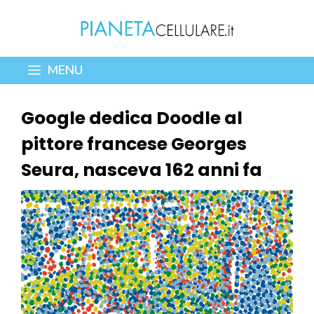
Vai
al
contenuto
MENU
Google dedica Doodle al
pittore francese Georges
Seura, nasceva 162 anni fa