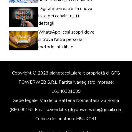
Digitale terrestre, la nuova
lista dei canali: tutti i
dettagli
WhatsApp, così scopri dove
si trova l’altra persona: il
metodo infallibile
Copyright © 2023 pianetacellulare.it proprietà di GFG
POWERWEB S.R.L Partita iva/registro imprese:
16140301009
Sede legale: Via della Batteria Nomentana 26 Roma
(RM) 00162 Email aziendale: gfg.powerweb@gmail.com
Codice destinatario: M5UXCR1