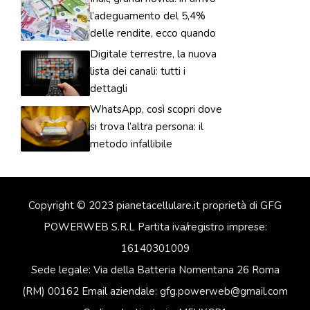
l’adeguamento del 5,4%
delle rendite, ecco quando
Digitale terrestre, la nuova
lista dei canali: tutti i
dettagli
WhatsApp, così scopri dove
si trova l’altra persona: il
metodo infallibile
Copyright © 2023 pianetacellulare.it proprietà di GFG
POWERWEB S.R.L Partita iva/registro imprese:
16140301009
Sede legale: Via della Batteria Nomentana 26 Roma
(RM) 00162 Email aziendale: gfg.powerweb@gmail.com