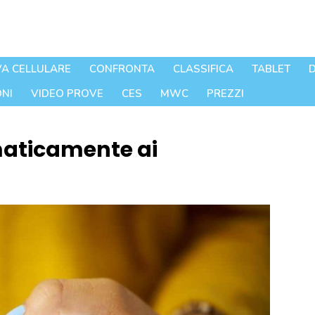
A CELLULARE
CONFRONTA
CLASSIFICA
TABLET
D
NI
VIDEO PROVE
CES
MWC
PREZZI
aticamente ai