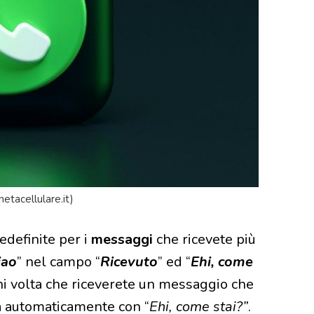
tacellulare.it)
edefinite per i
messaggi
che ricevete più
iao
” nel campo “
Ricevuto
” ed “
Ehi, come
gni volta che riceverete un messaggio che
rà automaticamente con “
Ehi, come stai?”
.