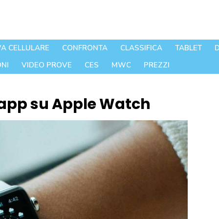
A CELLULARE
CONFRONTA
CLASSIFICA
TABLET
D
NI
VIDEO PROVE
CES
MWC
PREZZI
 app su Apple Watch