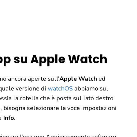
app su Apple Watch
mo ancora aperte sull’
Apple Watch
ed
 quale versione di
watchOS
abbiamo sul
ossia la rotella che è posta sul lato destro
o, bisogna selezionare la voce impostazioni
e
Info
.
zionare l’opzione Aggiornamento software