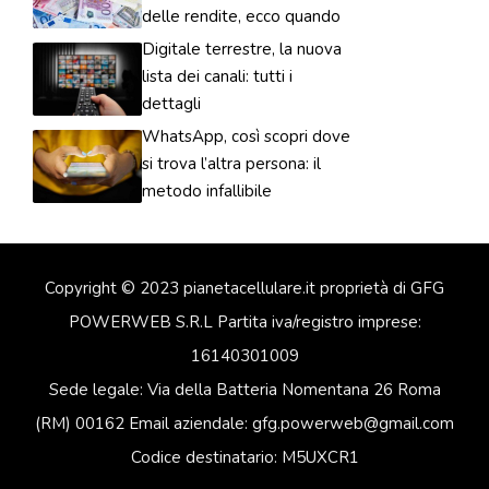
delle rendite, ecco quando
Digitale terrestre, la nuova
lista dei canali: tutti i
dettagli
WhatsApp, così scopri dove
si trova l’altra persona: il
metodo infallibile
Copyright © 2023 pianetacellulare.it proprietà di GFG
POWERWEB S.R.L Partita iva/registro imprese:
16140301009
Sede legale: Via della Batteria Nomentana 26 Roma
(RM) 00162 Email aziendale: gfg.powerweb@gmail.com
Codice destinatario: M5UXCR1