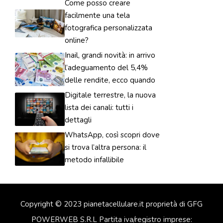
Come posso creare
facilmente una tela
fotografica personalizzata
online?
Inail, grandi novità: in arrivo
l’adeguamento del 5,4%
delle rendite, ecco quando
Digitale terrestre, la nuova
lista dei canali: tutti i
dettagli
WhatsApp, così scopri dove
si trova l’altra persona: il
metodo infallibile
Copyright © 2023 pianetacellulare.it proprietà di GFG
POWERWEB S.R.L Partita iva/registro imprese: