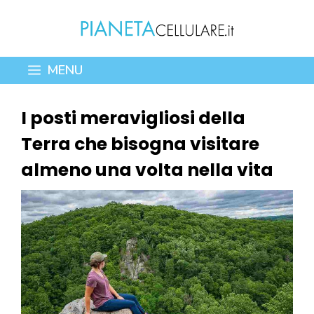
Vai
al
contenuto
MENU
I posti meravigliosi della
Terra che bisogna visitare
almeno una volta nella vita