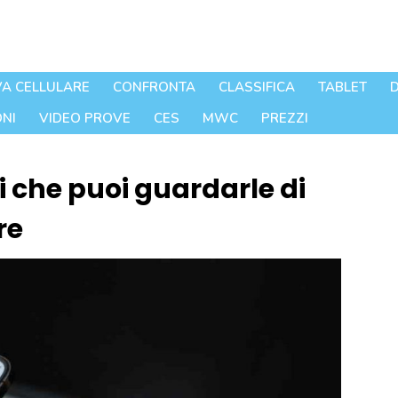
A CELLULARE
CONFRONTA
CLASSIFICA
TABLET
D
NI
VIDEO PROVE
CES
MWC
PREZZI
 che puoi guardarle di
re