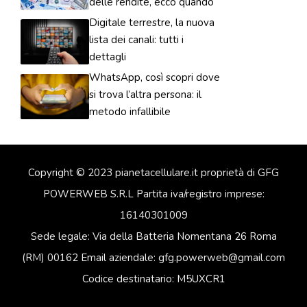
delle rendite, ecco quando
Digitale terrestre, la nuova
lista dei canali: tutti i
dettagli
WhatsApp, così scopri dove
si trova l’altra persona: il
metodo infallibile
Copyright © 2023 pianetacellulare.it proprietà di GFG
POWERWEB S.R.L Partita iva/registro imprese:
16140301009
Sede legale: Via della Batteria Nomentana 26 Roma
(RM) 00162 Email aziendale: gfg.powerweb@gmail.com
Codice destinatario: M5UXCR1