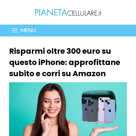
Vai
al
contenuto
MENU
Risparmi oltre 300 euro su
questo iPhone: approfittane
subito e corri su Amazon