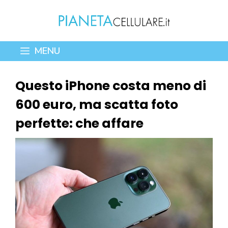
Vai
al
contenuto
MENU
Questo iPhone costa meno di
600 euro, ma scatta foto
perfette: che affare