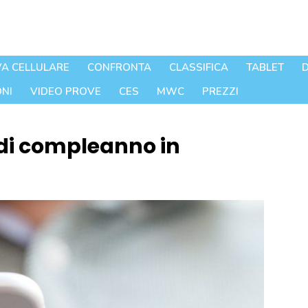
A CELLULARE
CONFRONTA
CLASSIFICA
TABLET
D
NI
VIDEO PROVE
CES
MWC
PREZZI
 di compleanno in