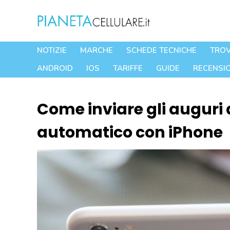
Vai
al
contenuto
NOTIZIE
MARCHE
SCHEDE TECNICHE
TROV
ANDROID
IOS
TARIFFE
GUIDE
RECENSIO
Come inviare gli auguri
automatico con iPhone