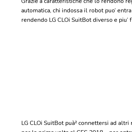
Grazie a caratteristiche che lo rendono re
automatica, chi indossa il robot puo’ entra
rendendo LG CLOi SuitBot diverso e piu’ fu
LG CLOi SuitBot puà² connettersi ad altri 