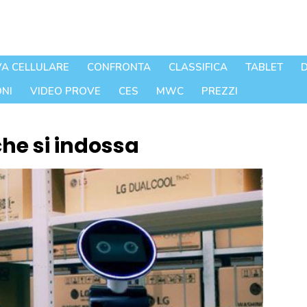
A CELLULARE
CONFRONTA
CLASSIFICA
TABLET
D
NI
VIDEO PROVE
CES
MWC
PREZZI
 che si indossa