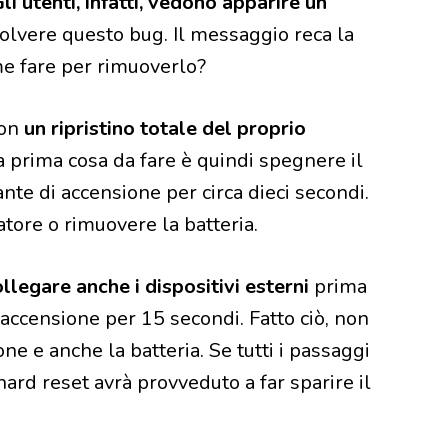
li utenti, infatti, vedono apparire un
olvere questo bug. Il messaggio reca la
me fare per rimuoverlo?
con
un ripristino totale del proprio
a prima cosa da fare è quindi spegnere il
nte di accensione per circa dieci secondi.
tore o rimuovere la batteria.
llegare anche i dispositivi esterni
prima
 accensione per 15 secondi. Fatto ciò, non
one e anche la batteria. Se tutti i passaggi
hard reset avrà provveduto a far sparire il