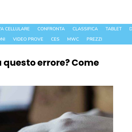
A CELLULARE
CONFRONTA
CLASSIFICA
TABLET
D
NI
VIDEO PROVE
CES
MWC
PREZZI
a questo errore? Come