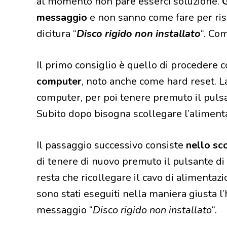
al momento non pare esserci soluzione.
G
messaggio
e non sanno come fare per ris
dicitura “
Disco rigido non installato
“. Co
Il primo consiglio è quello di procedere 
computer
, noto anche come hard reset. L
computer, per poi tenere premuto il pulsa
Subito dopo bisogna scollegare l’alimenta
Il passaggio successivo consiste
nello sco
di tenere di nuovo premuto il pulsante di
resta che ricollegare il cavo di alimentazi
sono stati eseguiti nella maniera giusta l’
messaggio “
Disco rigido non installato
“.