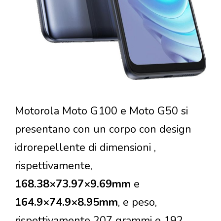
Motorola Moto G100 e Moto G50 si
presentano con un corpo con design
idrorepellente di dimensioni ,
rispettivamente,
168.38×73.97×9.69mm
e
164.9×74.9×8.95mm
, e peso,
rispettivamente 207 grammi e 192