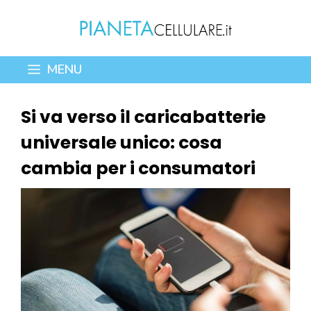
Vai
al
contenuto
MENU
Si va verso il caricabatterie
universale unico: cosa
cambia per i consumatori