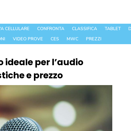
A CELLULARE
CONFRONTA
CLASSIFICA
TABLET
D
NI
VIDEO PROVE
CES
MWC
PREZZI
 ideale per l’audio
stiche e prezzo