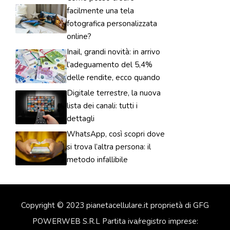
facilmente una tela
fotografica personalizzata
online?
Inail, grandi novità: in arrivo
l’adeguamento del 5,4%
delle rendite, ecco quando
Digitale terrestre, la nuova
lista dei canali: tutti i
dettagli
WhatsApp, così scopri dove
si trova l’altra persona: il
metodo infallibile
Copyright © 2023 pianetacellulare.it proprietà di GFG
POWERWEB S.R.L Partita iva/registro imprese: