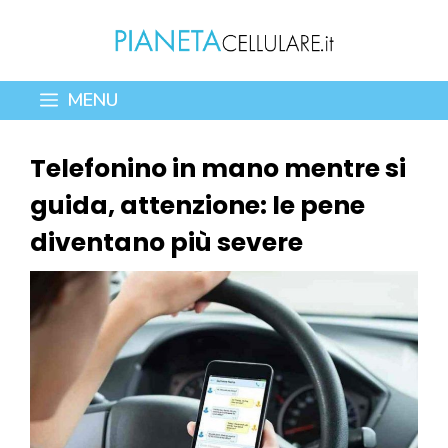
Vai
al
contenuto
MENU
Telefonino in mano mentre si
guida, attenzione: le pene
diventano più severe