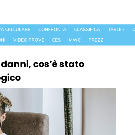
A CELLULARE
CONFRONTA
CLASSIFICA
TABLET
D
NI
VIDEO PROVE
CES
MWC
PREZZI
danni, cos’è stato
ogico