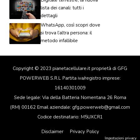
lista dei canali: tutti i
dettagli
WhatsApp, così scopri dove
si trova l’altra persona: il
metodo infallibile
Copyright © 2023 pianetacellulare.it proprietà di GFG
POWERWEB S.R.L Partita iva/registro imprese:
16140301009
Sede legale: Via della Batteria Nomentana 26 Roma
(RM) 00162 Email aziendale: gfg.powerweb@gmail.com
Codice destinatario: M5UXCR1
Disclaimer
Privacy Policy
Impostazioni privacy