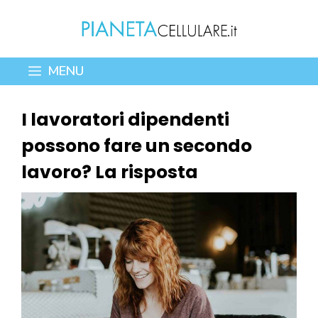
Vai
al
contenuto
MENU
I lavoratori dipendenti
possono fare un secondo
lavoro? La risposta