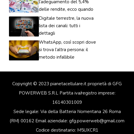
l’adeguamento del 5,4%
delle rendite, ecco quando
Digitale terrestre, la nuova
lista dei canali: tutti i
dettagli
WhatsApp, così scopri dove
si trova l’altra persona: il
metodo infallibile
Copyright © 2023 pianetacellulare.it proprietà di GFG
POWERWEB S.R.L Partita iva/registro imprese:
16140301009
Sede legale: Via della Batteria Nomentana 26 Roma
(RM) 00162 Email aziendale: gfg.powerweb@gmail.com
Codice destinatario: M5UXCR1