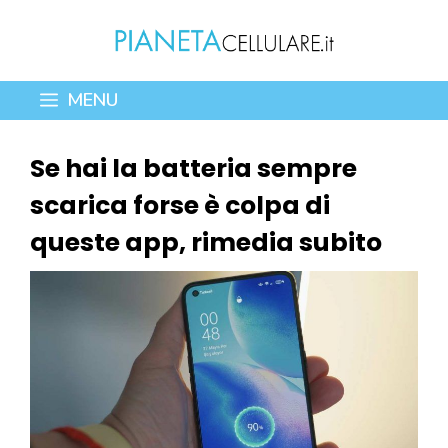
Vai
al
contenuto
MENU
Se hai la batteria sempre
scarica forse è colpa di
queste app, rimedia subito