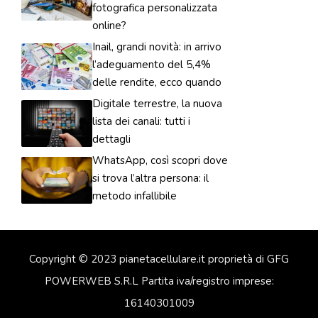
fotografica personalizzata
online?
Inail, grandi novità: in arrivo
l’adeguamento del 5,4%
delle rendite, ecco quando
Digitale terrestre, la nuova
lista dei canali: tutti i
dettagli
WhatsApp, così scopri dove
si trova l’altra persona: il
metodo infallibile
Copyright © 2023 pianetacellulare.it proprietà di GFG
POWERWEB S.R.L Partita iva/registro imprese:
16140301009