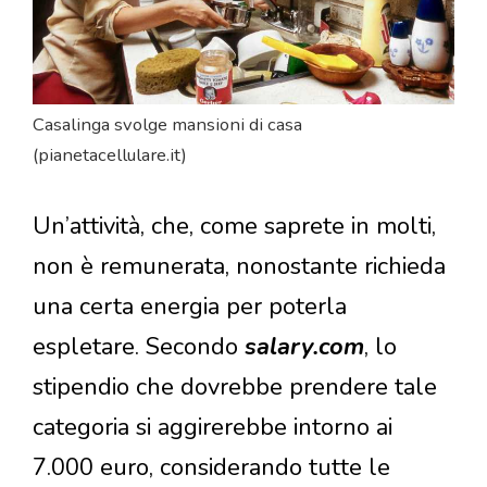
Casalinga svolge mansioni di casa
(pianetacellulare.it)
Un’attività, che, come saprete in molti,
non è remunerata, nonostante richieda
una certa energia per poterla
espletare. Secondo
salary.com
, lo
stipendio che dovrebbe prendere tale
categoria si aggirerebbe intorno ai
7.000 euro, considerando tutte le