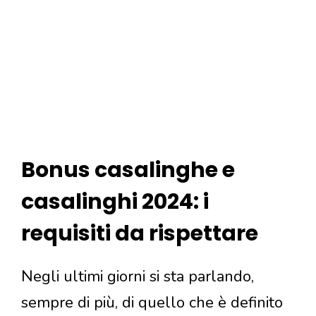
Bonus casalinghe e
casalinghi 2024: i
requisiti da rispettare
Negli ultimi giorni si sta parlando,
sempre di più, di quello che è definito