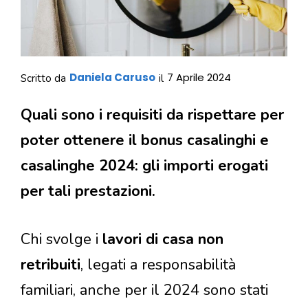
Daniela Caruso
7 Aprile 2024
Scritto da
il
Quali sono i requisiti da rispettare per
poter ottenere il bonus casalinghi e
casalinghe 2024: gli importi erogati
per tali prestazioni.
Chi svolge i
lavori di casa non
retribuiti
, legati a responsabilità
familiari, anche per il 2024 sono stati