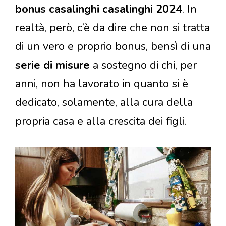
bonus casalinghi casalinghi 2024
. In
realtà, però, c’è da dire che non si tratta
di un vero e proprio bonus, bensì di una
serie di misure
a sostegno di chi, per
anni, non ha lavorato in quanto si è
dedicato, solamente, alla cura della
propria casa e alla crescita dei figli.