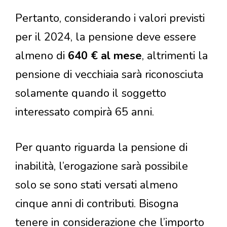
Pertanto, considerando i valori previsti
per il 2024, la pensione deve essere
almeno di
640 € al mese
, altrimenti la
pensione di vecchiaia sarà riconosciuta
solamente quando il soggetto
interessato compirà 65 anni.
Per quanto riguarda la pensione di
inabilità, l’erogazione sarà possibile
solo se sono stati versati almeno
cinque anni di contributi. Bisogna
tenere in considerazione che l’importo