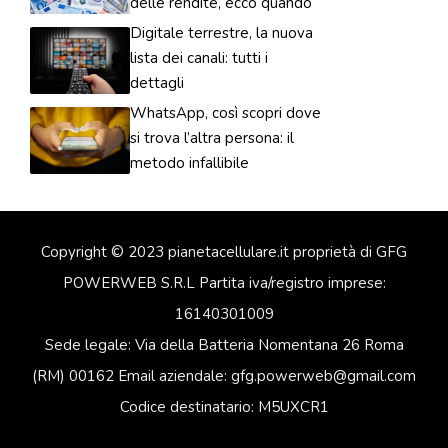
delle rendite, ecco quando
Digitale terrestre, la nuova
lista dei canali: tutti i
dettagli
WhatsApp, così scopri dove
si trova l’altra persona: il
metodo infallibile
Copyright © 2023 pianetacellulare.it proprietà di GFG
POWERWEB S.R.L Partita iva/registro imprese:
16140301009
Sede legale: Via della Batteria Nomentana 26 Roma
(RM) 00162 Email aziendale: gfg.powerweb@gmail.com
Codice destinatario: M5UXCR1