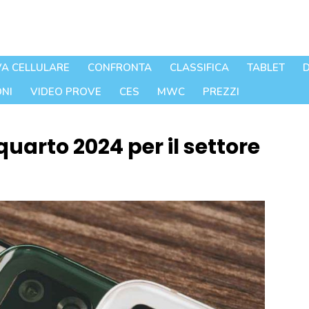
A CELLULARE
CONFRONTA
CLASSIFICA
TABLET
D
NI
VIDEO PROVE
CES
MWC
PREZZI
uarto 2024 per il settore