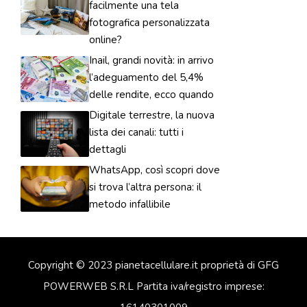
facilmente una tela
fotografica personalizzata
online?
Inail, grandi novità: in arrivo
l’adeguamento del 5,4%
delle rendite, ecco quando
Digitale terrestre, la nuova
lista dei canali: tutti i
dettagli
WhatsApp, così scopri dove
si trova l’altra persona: il
metodo infallibile
Copyright © 2023 pianetacellulare.it proprietà di GFG
POWERWEB S.R.L Partita iva/registro imprese: