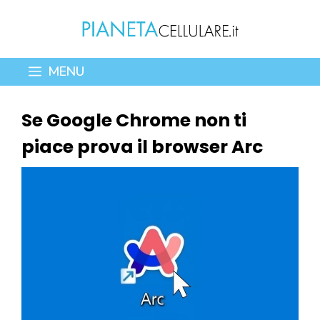
Vai
al
contenuto
MENU
Se Google Chrome non ti
piace prova il browser Arc