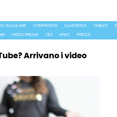
A CELLULARE
CONFRONTA
CLASSIFICA
TABLET
D
NI
VIDEO PROVE
CES
MWC
PREZZI
Tube? Arrivano i video