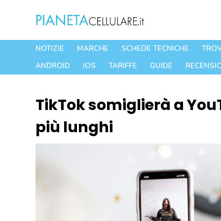
Vai
al
contenuto
NOTIZIE
MARCHE
SCHEDE TECNICHE
TROV
ANDROID
IOS
TARIFFE
GUIDE
RECENSIO
TikTok somiglierà a You
più lunghi