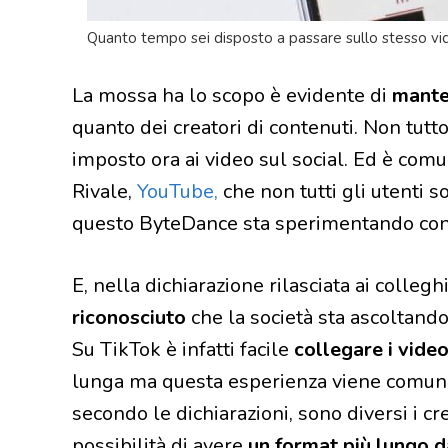
Quanto tempo sei disposto a passare sullo stesso vid
La mossa ha lo scopo è evidente di
mante
quanto dei creatori di contenuti. Non tutto
imposto ora ai video sul social. Ed è com
Rivale,
YouTube,
che non tutti gli utenti so
questo ByteDance sta sperimentando con 
E, nella dichiarazione rilasciata ai colleg
riconosciuto
che la società sta ascoltando
Su TikTok è infatti facile
collegare i video
lunga ma questa esperienza viene comun
secondo le dichiarazioni, sono diversi i c
possibilità di avere
un format più lungo da