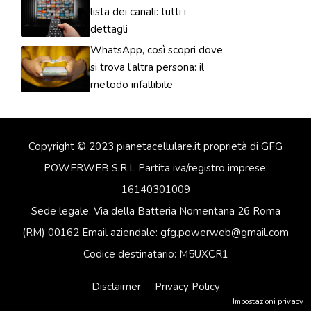
lista dei canali: tutti i
dettagli
WhatsApp, così scopri dove
si trova l’altra persona: il
metodo infallibile
Copyright © 2023 pianetacellulare.it proprietà di GFG
POWERWEB S.R.L Partita iva/registro imprese:
16140301009
Sede legale: Via della Batteria Nomentana 26 Roma
(RM) 00162 Email aziendale: gfg.powerweb@gmail.com
Codice destinatario: M5UXCR1
Disclaimer
Privacy Policy
Impostazioni privacy