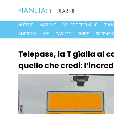
Vai
al
contenuto
NOTIZIE
MARCHE
SCHEDE TECNICHE
TROV
ANDROID
IOS
TARIFFE
GUIDE
RECENSIO
Telepass, la T gialla al c
quello che credi: l’incre