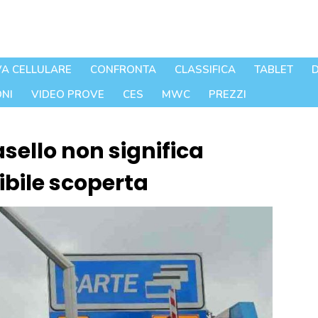
A CELLULARE
CONFRONTA
CLASSIFICA
TABLET
D
NI
VIDEO PROVE
CES
MWC
PREZZI
asello non significa
dibile scoperta