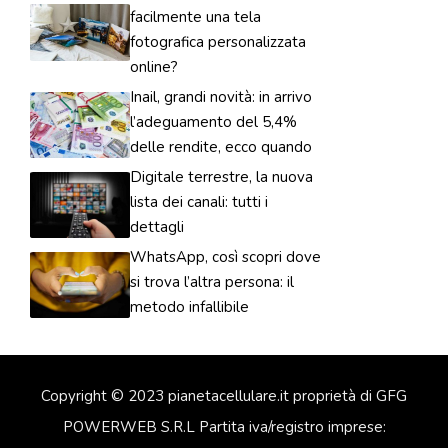
facilmente una tela
fotografica personalizzata
online?
Inail, grandi novità: in arrivo
l’adeguamento del 5,4%
delle rendite, ecco quando
Digitale terrestre, la nuova
lista dei canali: tutti i
dettagli
WhatsApp, così scopri dove
si trova l’altra persona: il
metodo infallibile
Copyright © 2023 pianetacellulare.it proprietà di GFG
POWERWEB S.R.L Partita iva/registro imprese: