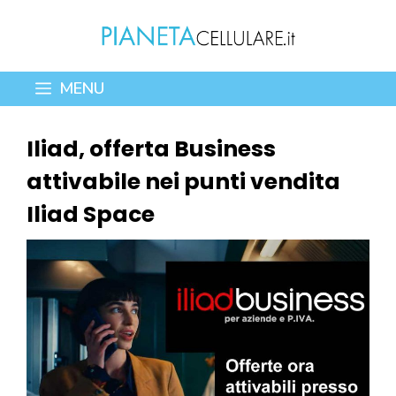
Vai
al
contenuto
MENU
Iliad, offerta Business
attivabile nei punti vendita
Iliad Space