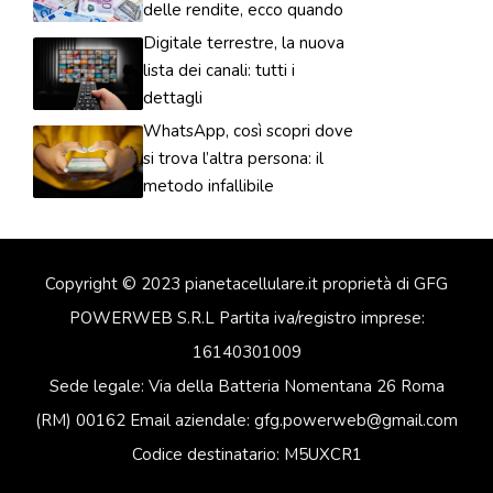
delle rendite, ecco quando
Digitale terrestre, la nuova
lista dei canali: tutti i
dettagli
WhatsApp, così scopri dove
si trova l’altra persona: il
metodo infallibile
Copyright © 2023 pianetacellulare.it proprietà di GFG
POWERWEB S.R.L Partita iva/registro imprese:
16140301009
Sede legale: Via della Batteria Nomentana 26 Roma
(RM) 00162 Email aziendale: gfg.powerweb@gmail.com
Codice destinatario: M5UXCR1