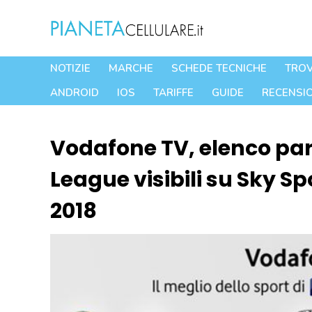
Vai
al
contenuto
NOTIZIE
MARCHE
SCHEDE TECNICHE
TROV
ANDROID
IOS
TARIFFE
GUIDE
RECENSIO
Vodafone TV, elenco pa
League visibili su Sky Spo
2018