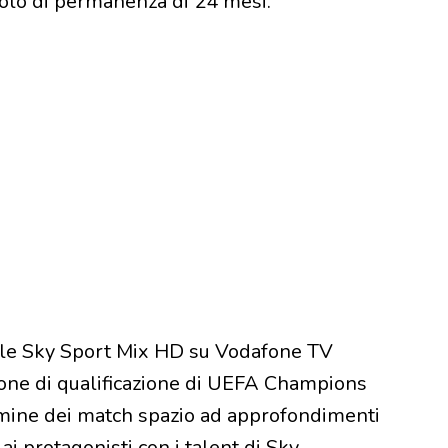
colo di permanenza di 24 mesi.
anale Sky Sport Mix HD su Vodafone TV
irone di qualificazione di UEFA Champions
ermine dei match spazio ad approfondimenti
 ai protagonisti con i talent di Sky.