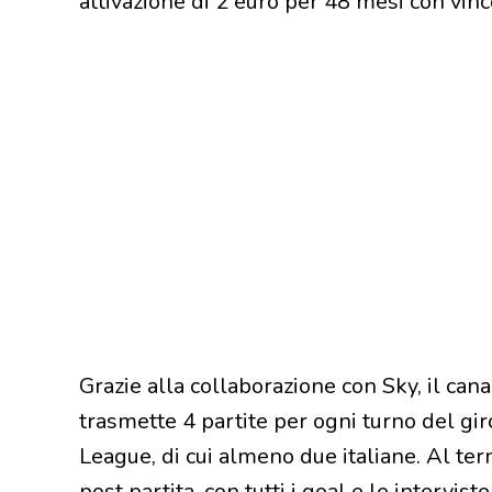
attivazione di 2 euro per 48 mesi con vin
Grazie alla collaborazione con Sky, il c
trasmette 4 partite per ogni turno del g
League, di cui almeno due italiane. Al t
post partita, con tutti i goal e le interviste