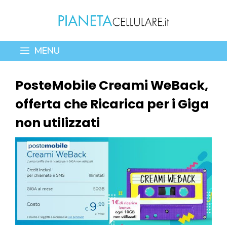
Vai
al
contenuto
MENU
PosteMobile Creami WeBack,
offerta che Ricarica per i Giga
non utilizzati