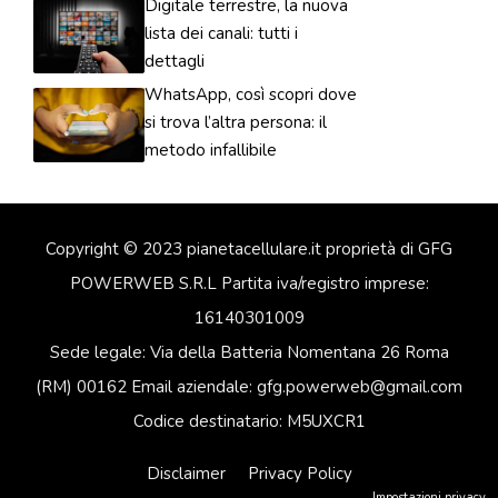
Digitale terrestre, la nuova
lista dei canali: tutti i
dettagli
WhatsApp, così scopri dove
si trova l’altra persona: il
metodo infallibile
Copyright © 2023 pianetacellulare.it proprietà di GFG
POWERWEB S.R.L Partita iva/registro imprese:
16140301009
Sede legale: Via della Batteria Nomentana 26 Roma
(RM) 00162 Email aziendale: gfg.powerweb@gmail.com
Codice destinatario: M5UXCR1
Disclaimer
Privacy Policy
Impostazioni privacy