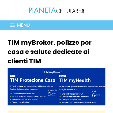
Vai
al
contenuto
MENU
TIM myBroker, polizze per
casa e salute dedicate ai
clienti TIM