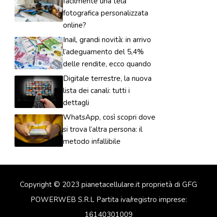
facilmente una tela
fotografica personalizzata
online?
Inail, grandi novità: in arrivo
l’adeguamento del 5,4%
delle rendite, ecco quando
Digitale terrestre, la nuova
lista dei canali: tutti i
dettagli
WhatsApp, così scopri dove
si trova l’altra persona: il
metodo infallibile
Copyright © 2023 pianetacellulare.it proprietà di GFG
POWERWEB S.R.L Partita iva/registro imprese:
16140301009