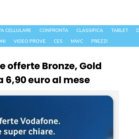
A CELLULARE
CONFRONTA
CLASSIFICA
TABLET
D
NI
VIDEO PROVE
CES
MWC
PREZZI
 offerte Bronze, Gold
da 6,90 euro al mese