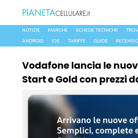
Vai
al
contenuto
NOTIZIE
MARCHE
SCHEDE TECNICHE
TROV
ANDROID
IOS
TARIFFE
GUIDE
RECENSIO
Vodafone lancia le nuove
Start e Gold con prezzi 