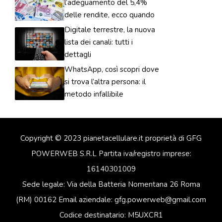
l’adeguamento del 5,4%
delle rendite, ecco quando
Digitale terrestre, la nuova
lista dei canali: tutti i
dettagli
WhatsApp, così scopri dove
si trova l’altra persona: il
metodo infallibile
Copyright © 2023 pianetacellulare.it proprietà di GFG
POWERWEB S.R.L Partita iva/registro imprese:
16140301009
Sede legale: Via della Batteria Nomentana 26 Roma
(RM) 00162 Email aziendale: gfg.powerweb@gmail.com
Codice destinatario: M5UXCR1